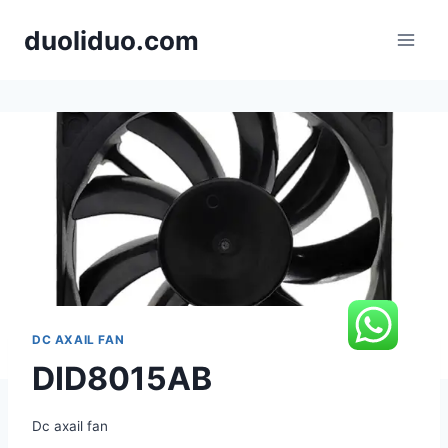
跳
duoliduo.com
到
内
容
DC AXAIL FAN
DID8015AB
Dc axail fan