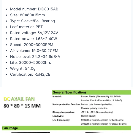
Model number: DID8015AB
Size: 80x80x15mm
Type: Sleeve/Ball Bearing
Leaf material: PBT
Rated voltage: 5V,12V,24V
Rated power: 1.68~2.40W
Speed: 2000~3000RPM
Air volume: 19.0~30.2CFM
Noise level: 24.2~34.6dB-A
Life: 30000~50000hrs
Weight: 54.0g
Certification: RoHS,CE