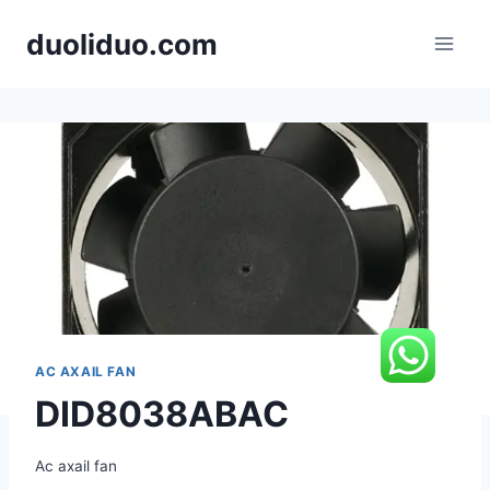
跳
duoliduo.com
到
内
容
AC AXAIL FAN
DID8038ABAC
Ac axail fan